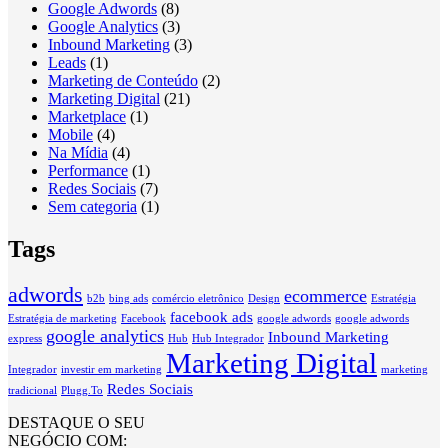
Google Adwords
(8)
Google Analytics
(3)
Inbound Marketing
(3)
Leads
(1)
Marketing de Conteúdo
(2)
Marketing Digital
(21)
Marketplace
(1)
Mobile
(4)
Na Mídia
(4)
Performance
(1)
Redes Sociais
(7)
Sem categoria
(1)
Tags
adwords
ecommerce
b2b
bing ads
comércio eletrônico
Design
Estratégia
facebook ads
Estratégia de marketing
Facebook
google adwords
google adwords
google analytics
Inbound Marketing
express
Hub
Hub Integrador
Marketing Digital
Integrador
investir em marketing
marketing
Redes Sociais
tradicional
Plugg.To
DESTAQUE O SEU
NEGÓCIO COM: