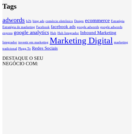
Tags
adwords
ecommerce
b2b
bing ads
comércio eletrônico
Design
Estratégia
facebook ads
Estratégia de marketing
Facebook
google adwords
google adwords
google analytics
Inbound Marketing
express
Hub
Hub Integrador
Marketing Digital
Integrador
investir em marketing
marketing
Redes Sociais
tradicional
Plugg.To
DESTAQUE O SEU
NEGÓCIO COM: