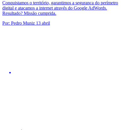
Conquistamos o território, garantimos a segurança do perímetro
digital e atacamos a internet através do Google AdWords.
Resultado? Missão cumprida.
Por:
Pedro Muniz
13 abril