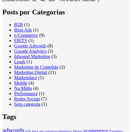
Posts por Categorias
B2B
(1)
Bing Ads
(1)
e-Commerce
(9)
FBITS
(1)
Google Adwords
(8)
Google Analytics
(3)
Inbound Marketing
(3)
Leads
(1)
Marketing de Conteúdo
(2)
Marketing Digital
(21)
Marketplace
(1)
Mobile
(4)
Na Mídia
(4)
Performance
(1)
Redes Sociais
(7)
Sem categoria
(1)
Tags
adwords
ecommerce
b2b
bing ads
comércio eletrônico
Design
Estratégia