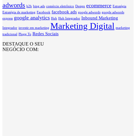
adwords
ecommerce
b2b
bing ads
comércio eletrônico
Design
Estratégia
facebook ads
Estratégia de marketing
Facebook
google adwords
google adwords
google analytics
Inbound Marketing
express
Hub
Hub Integrador
Marketing Digital
Integrador
investir em marketing
marketing
Redes Sociais
tradicional
Plugg.To
DESTAQUE O SEU
NEGÓCIO COM: