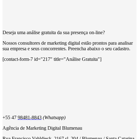
Deseja uma análise gratuita da sua presença on-line?
Nossos consultores de marketing digital estão prontos para analisar
sua empresa e seus concorrentes. Preencha abaixo o seu cadastro.
[contact-form-7 id="217" title="Análise Gratuita"]
+55 47
98481-8843
(Whatsapp)
Agência de Marketing Digital Blumenau
Rua Francisco Vahldieck, 2167 sl. 204 / Blumenau / Santa Catarina