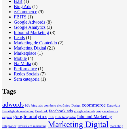
B2B
(1)
Bing Ads
(1)
e-Commerce
(9)
FBITS
(1)
Google Adwords
(8)
Google Analytics
(3)
Inbound Marketing
(3)
Leads
(1)
Marketing de Conteúdo
(2)
Marketing Digital
(21)
Marketplace
(1)
Mobile
(4)
Na Mídia
(4)
Performance
(1)
Redes Sociais
(7)
Sem categoria
(1)
Tags
adwords
ecommerce
b2b
bing ads
comércio eletrônico
Design
Estratégia
facebook ads
Estratégia de marketing
Facebook
google adwords
google adwords
google analytics
Inbound Marketing
express
Hub
Hub Integrador
Marketing Digital
Integrador
investir em marketing
marketing