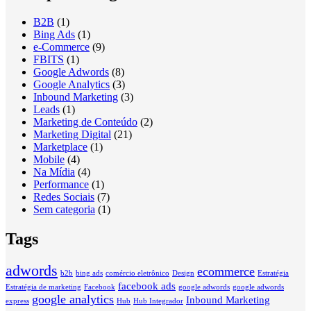
B2B
(1)
Bing Ads
(1)
e-Commerce
(9)
FBITS
(1)
Google Adwords
(8)
Google Analytics
(3)
Inbound Marketing
(3)
Leads
(1)
Marketing de Conteúdo
(2)
Marketing Digital
(21)
Marketplace
(1)
Mobile
(4)
Na Mídia
(4)
Performance
(1)
Redes Sociais
(7)
Sem categoria
(1)
Tags
adwords
ecommerce
b2b
bing ads
comércio eletrônico
Design
Estratégia
facebook ads
Estratégia de marketing
Facebook
google adwords
google adwords
google analytics
Inbound Marketing
express
Hub
Hub Integrador