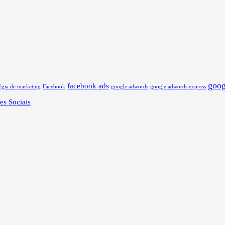
goog
facebook ads
tégia de marketing
Facebook
google adwords
google adwords express
es Sociais