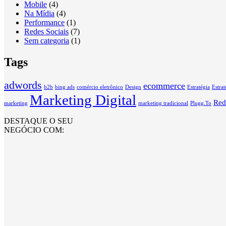
Mobile
(4)
Na Mídia
(4)
Performance
(1)
Redes Sociais
(7)
Sem categoria
(1)
Tags
adwords
ecommerce
b2b
bing ads
comércio eletrônico
Design
Estratégia
Estra
Marketing Digital
Red
marketing
marketing tradicional
Plugg.To
DESTAQUE O SEU
NEGÓCIO COM: