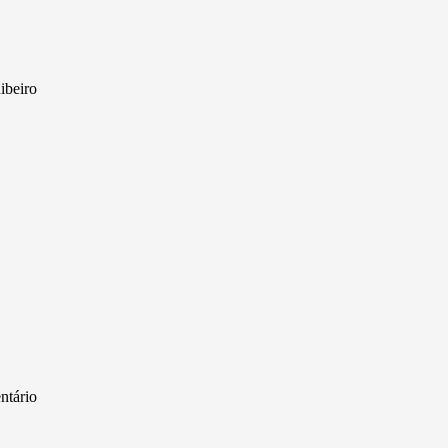
ibeiro
tário