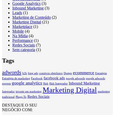
Google Analytics
(3)
Inbound Marketing
(3)
Leads
(1)
Marketing de Conteúdo
(2)
Marketing Digital
(21)
Marketplace
(1)
Mobile
(4)
Na Mídia
(4)
Performance
(1)
Redes Sociais
(7)
Sem categoria
(1)
Tags
adwords
ecommerce
b2b
bing ads
comércio eletrônico
Design
Estratégia
facebook ads
Estratégia de marketing
Facebook
google adwords
google adwords
google analytics
Inbound Marketing
express
Hub
Hub Integrador
Marketing Digital
Integrador
investir em marketing
marketing
Redes Sociais
tradicional
Plugg.To
DESTAQUE O SEU
NEGÓCIO COM: