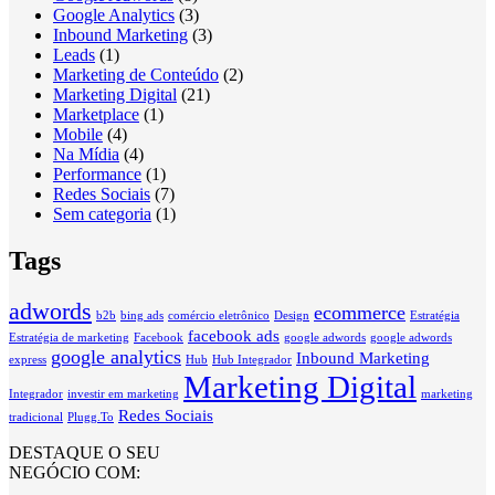
Google Analytics
(3)
Inbound Marketing
(3)
Leads
(1)
Marketing de Conteúdo
(2)
Marketing Digital
(21)
Marketplace
(1)
Mobile
(4)
Na Mídia
(4)
Performance
(1)
Redes Sociais
(7)
Sem categoria
(1)
Tags
adwords
ecommerce
b2b
bing ads
comércio eletrônico
Design
Estratégia
facebook ads
Estratégia de marketing
Facebook
google adwords
google adwords
google analytics
Inbound Marketing
express
Hub
Hub Integrador
Marketing Digital
Integrador
investir em marketing
marketing
Redes Sociais
tradicional
Plugg.To
DESTAQUE O SEU
NEGÓCIO COM: