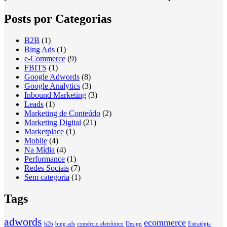
Posts por Categorias
B2B
(1)
Bing Ads
(1)
e-Commerce
(9)
FBITS
(1)
Google Adwords
(8)
Google Analytics
(3)
Inbound Marketing
(3)
Leads
(1)
Marketing de Conteúdo
(2)
Marketing Digital
(21)
Marketplace
(1)
Mobile
(4)
Na Mídia
(4)
Performance
(1)
Redes Sociais
(7)
Sem categoria
(1)
Tags
adwords
ecommerce
b2b
bing ads
comércio eletrônico
Design
Estratégia