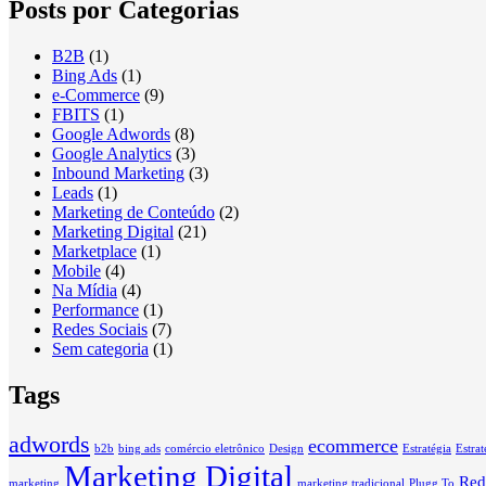
Posts por Categorias
B2B
(1)
Bing Ads
(1)
e-Commerce
(9)
FBITS
(1)
Google Adwords
(8)
Google Analytics
(3)
Inbound Marketing
(3)
Leads
(1)
Marketing de Conteúdo
(2)
Marketing Digital
(21)
Marketplace
(1)
Mobile
(4)
Na Mídia
(4)
Performance
(1)
Redes Sociais
(7)
Sem categoria
(1)
Tags
adwords
ecommerce
b2b
bing ads
comércio eletrônico
Design
Estratégia
Estra
Marketing Digital
Red
marketing
marketing tradicional
Plugg.To