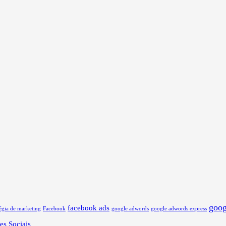
goog
facebook ads
tégia de marketing
Facebook
google adwords
google adwords express
es Sociais