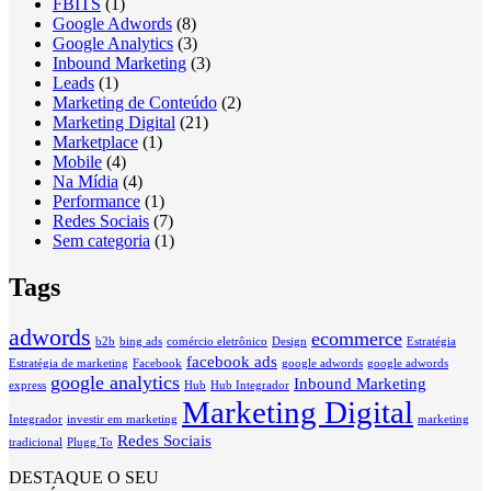
FBITS
(1)
Google Adwords
(8)
Google Analytics
(3)
Inbound Marketing
(3)
Leads
(1)
Marketing de Conteúdo
(2)
Marketing Digital
(21)
Marketplace
(1)
Mobile
(4)
Na Mídia
(4)
Performance
(1)
Redes Sociais
(7)
Sem categoria
(1)
Tags
adwords
ecommerce
b2b
bing ads
comércio eletrônico
Design
Estratégia
facebook ads
Estratégia de marketing
Facebook
google adwords
google adwords
google analytics
Inbound Marketing
express
Hub
Hub Integrador
Marketing Digital
Integrador
investir em marketing
marketing
Redes Sociais
tradicional
Plugg.To
DESTAQUE O SEU