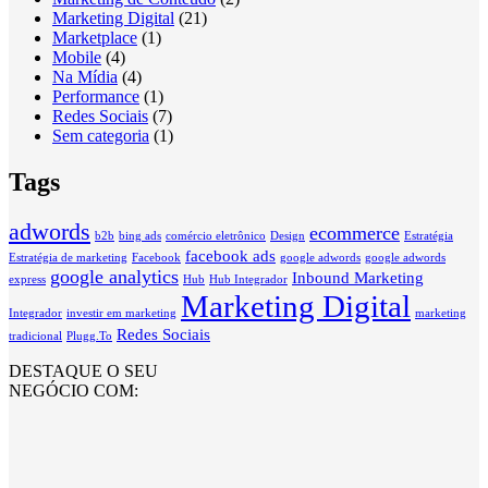
Marketing Digital
(21)
Marketplace
(1)
Mobile
(4)
Na Mídia
(4)
Performance
(1)
Redes Sociais
(7)
Sem categoria
(1)
Tags
adwords
ecommerce
b2b
bing ads
comércio eletrônico
Design
Estratégia
facebook ads
Estratégia de marketing
Facebook
google adwords
google adwords
google analytics
Inbound Marketing
express
Hub
Hub Integrador
Marketing Digital
Integrador
investir em marketing
marketing
Redes Sociais
tradicional
Plugg.To
DESTAQUE O SEU
NEGÓCIO COM: