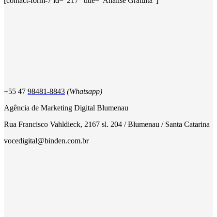
[contact-form-7 id="217" title="Análise Gratuita"]
+55 47
98481-8843
(Whatsapp)
Agência de Marketing Digital Blumenau
Rua Francisco Vahldieck, 2167 sl. 204 / Blumenau / Santa Catarina
vocedigital@binden.com.br