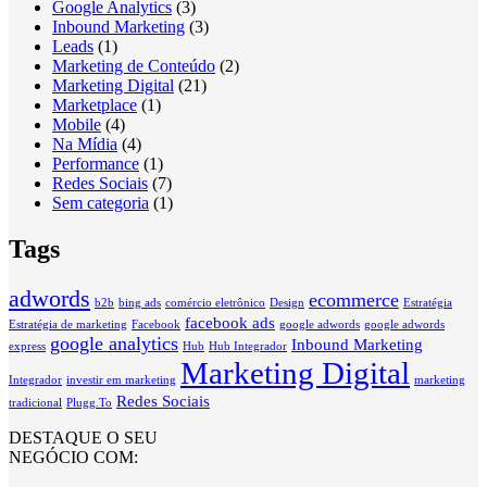
Google Analytics
(3)
Inbound Marketing
(3)
Leads
(1)
Marketing de Conteúdo
(2)
Marketing Digital
(21)
Marketplace
(1)
Mobile
(4)
Na Mídia
(4)
Performance
(1)
Redes Sociais
(7)
Sem categoria
(1)
Tags
adwords
ecommerce
b2b
bing ads
comércio eletrônico
Design
Estratégia
facebook ads
Estratégia de marketing
Facebook
google adwords
google adwords
google analytics
Inbound Marketing
express
Hub
Hub Integrador
Marketing Digital
Integrador
investir em marketing
marketing
Redes Sociais
tradicional
Plugg.To
DESTAQUE O SEU
NEGÓCIO COM: