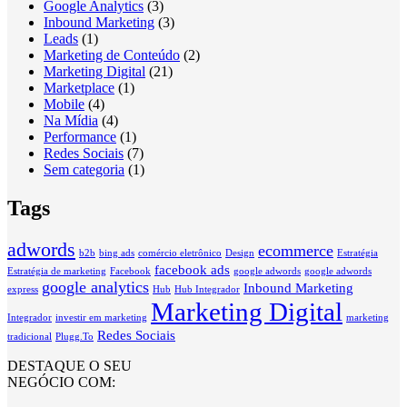
Google Analytics
(3)
Inbound Marketing
(3)
Leads
(1)
Marketing de Conteúdo
(2)
Marketing Digital
(21)
Marketplace
(1)
Mobile
(4)
Na Mídia
(4)
Performance
(1)
Redes Sociais
(7)
Sem categoria
(1)
Tags
adwords
ecommerce
b2b
bing ads
comércio eletrônico
Design
Estratégia
facebook ads
Estratégia de marketing
Facebook
google adwords
google adwords
google analytics
Inbound Marketing
express
Hub
Hub Integrador
Marketing Digital
Integrador
investir em marketing
marketing
Redes Sociais
tradicional
Plugg.To
DESTAQUE O SEU
NEGÓCIO COM: