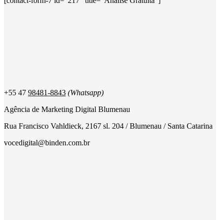
[contact-form-7 id="217" title="Análise Gratuita"]
+55 47
98481-8843
(Whatsapp)
Agência de Marketing Digital Blumenau
Rua Francisco Vahldieck, 2167 sl. 204 / Blumenau / Santa Catarina
vocedigital@binden.com.br