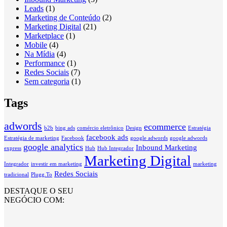
Leads
(1)
Marketing de Conteúdo
(2)
Marketing Digital
(21)
Marketplace
(1)
Mobile
(4)
Na Mídia
(4)
Performance
(1)
Redes Sociais
(7)
Sem categoria
(1)
Tags
adwords
ecommerce
b2b
bing ads
comércio eletrônico
Design
Estratégia
facebook ads
Estratégia de marketing
Facebook
google adwords
google adwords
google analytics
Inbound Marketing
express
Hub
Hub Integrador
Marketing Digital
Integrador
investir em marketing
marketing
Redes Sociais
tradicional
Plugg.To
DESTAQUE O SEU
NEGÓCIO COM: