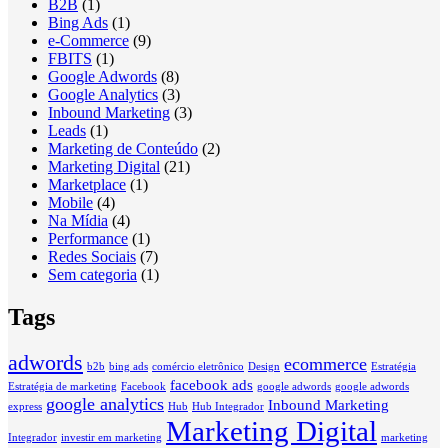
B2B
(1)
Bing Ads
(1)
e-Commerce
(9)
FBITS
(1)
Google Adwords
(8)
Google Analytics
(3)
Inbound Marketing
(3)
Leads
(1)
Marketing de Conteúdo
(2)
Marketing Digital
(21)
Marketplace
(1)
Mobile
(4)
Na Mídia
(4)
Performance
(1)
Redes Sociais
(7)
Sem categoria
(1)
Tags
adwords
ecommerce
b2b
bing ads
comércio eletrônico
Design
Estratégia
facebook ads
Estratégia de marketing
Facebook
google adwords
google adwords
google analytics
Inbound Marketing
express
Hub
Hub Integrador
Marketing Digital
Integrador
investir em marketing
marketing