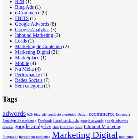
B2B
(1)
Bing Ads
(1)
e-Commerce
(9)
FBITS
(1)
Google Adwords
(8)
Google Analytics
(3)
Inbound Marketing
(3)
Leads
(1)
Marketing de Conteúdo
(2)
Marketing Digital
(21)
Marketplace
(1)
Mobile
(4)
Na Mídia
(4)
Performance
(1)
Redes Sociais
(7)
Sem categoria
(1)
Tags
adwords
ecommerce
b2b
bing ads
comércio eletrônico
Design
Estratégia
facebook ads
Estratégia de marketing
Facebook
google adwords
google adwords
google analytics
Inbound Marketing
express
Hub
Hub Integrador
Marketing Digital
Integrador
investir em marketing
marketing