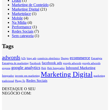
Leads
(1)
Marketing de Conteúdo
(2)
Marketing Digital
(21)
Marketplace
(1)
Mobile
(4)
Na Mídia
(4)
Performance
(1)
Redes Sociais
(7)
Sem categoria
(1)
Tags
adwords
ecommerce
b2b
bing ads
comércio eletrônico
Design
Estratégia
facebook ads
Estratégia de marketing
Facebook
google adwords
google adwords
google analytics
Inbound Marketing
express
Hub
Hub Integrador
Marketing Digital
Integrador
investir em marketing
marketing
Redes Sociais
tradicional
Plugg.To
DESTAQUE O SEU
NEGÓCIO COM: