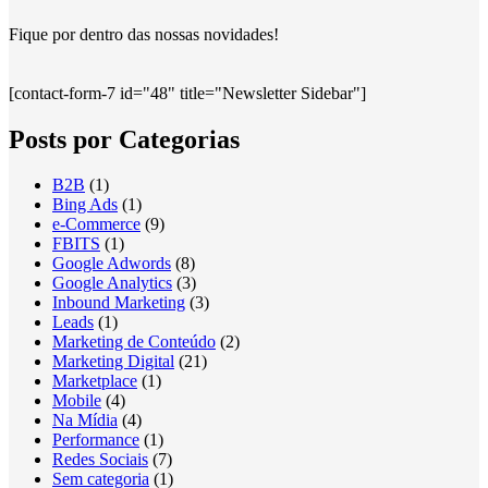
Fique por dentro das nossas novidades!
[contact-form-7 id="48" title="Newsletter Sidebar"]
Posts por Categorias
B2B
(1)
Bing Ads
(1)
e-Commerce
(9)
FBITS
(1)
Google Adwords
(8)
Google Analytics
(3)
Inbound Marketing
(3)
Leads
(1)
Marketing de Conteúdo
(2)
Marketing Digital
(21)
Marketplace
(1)
Mobile
(4)
Na Mídia
(4)
Performance
(1)
Redes Sociais
(7)
Sem categoria
(1)