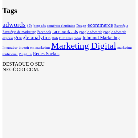
Tags
adwords
ecommerce
b2b
bing ads
comércio eletrônico
Design
Estratégia
facebook ads
Estratégia de marketing
Facebook
google adwords
google adwords
google analytics
Inbound Marketing
express
Hub
Hub Integrador
Marketing Digital
Integrador
investir em marketing
marketing
Redes Sociais
tradicional
Plugg.To
DESTAQUE O SEU
NEGÓCIO COM: